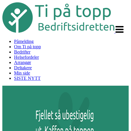
Veksle
navigas
Påmelding
Om Ti på topp
Bedrifter
Helsefordeler
Arrangør
Deltakere
Min side
SISTE NYTT